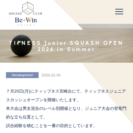
Skip
to
content
TIPNESS Junior SQUASH OPEN
2026 in Summer
2026.02.04
Uncategorized
７月20日(月)にティップネス宮崎台にて、ティップネスジュニア
スカッシュオープンを開催いたします。
本大会は男女混合のレベル別開催となり、ジュニア大会の登竜門
的な立ち位置として、
試合経験を積むことを一番の目的としています。