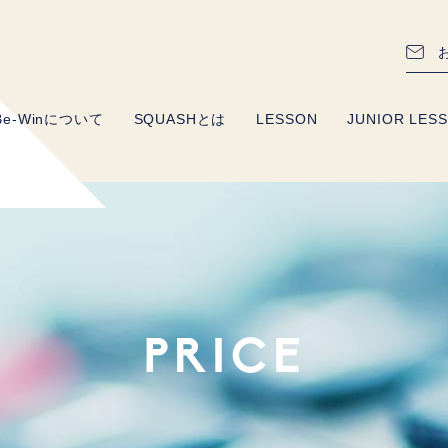
Be-Winについて
SQUASHとは
LESSON
JUNIOR LES
PRICE