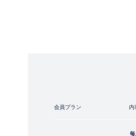
会員プラン
内
毎