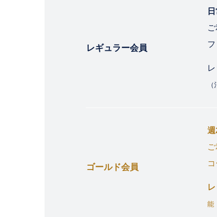
日
ご
フ
レギュラー会員
レ
（
週
ご
コ
ゴールド会員
レ
能