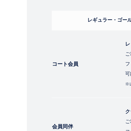
レギュラー・ゴー
レ
ご
コート会員
フ
可
※
ク
ご
会員同伴