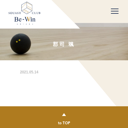
Skip
to
content
郡司 颯
2021.05.14
to TOP